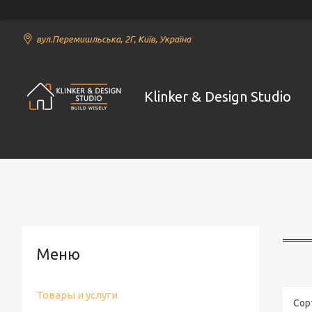
вул.Перемишльська, 2Г, Київ, Україна
Klinker & Design Studio
Товары и услуги