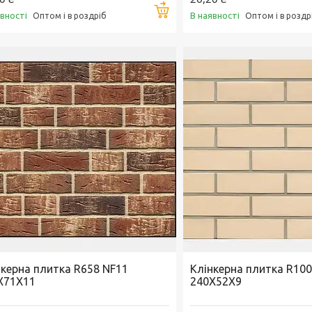
Купити
явності
В наявності
Оптом і в роздріб
Оптом і в роздр
нкерна плитка R658 NF11
Клінкерна плитка R100
X71X11
240X52X9