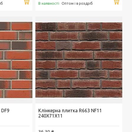
Купити
Купи
В наявності
іб
Оптом і в роздріб
 DF9
Клінкерна плитка R663 NF11
240X71X11
36,30 ₴