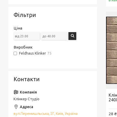
В на
Фільтри
Ціна
Виробник
Feldhaus Klinker
75
Контакти
Клі
Клінкер Студіо
240
28 ₴
вул.Перемишльська, 2Г, Київ, Україна