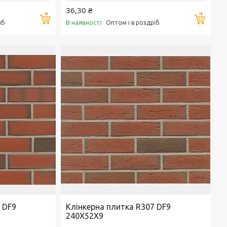
36,30 ₴
Купити
Купи
В наявності
іб
Оптом і в роздріб
 DF9
Клінкерна плитка R307 DF9
240X52X9