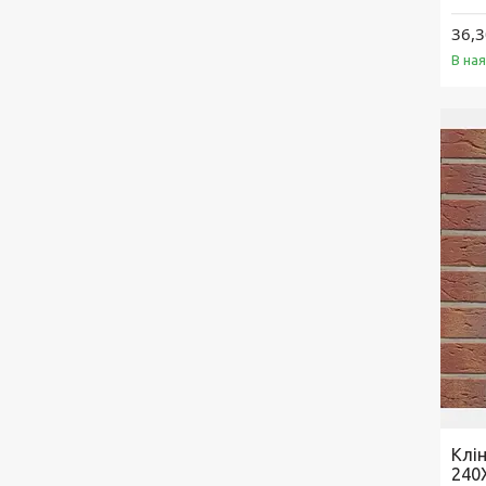
36,3
В на
Клі
240