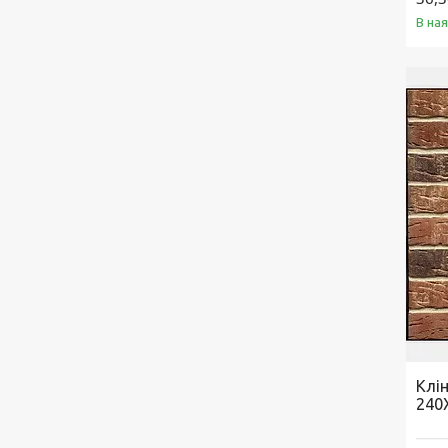
В на
Клі
240