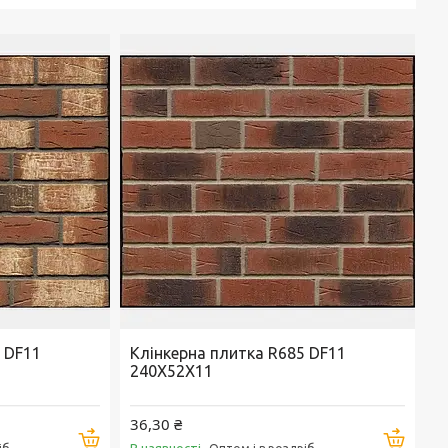
 DF11
Клінкерна плитка R685 DF11
240X52X11
36,30 ₴
Купити
Купи