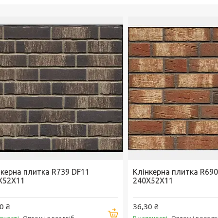
нкерна плитка R739 DF11
Клінкерна плитка R690
X52X11
240X52X11
0 ₴
36,30 ₴
Купити