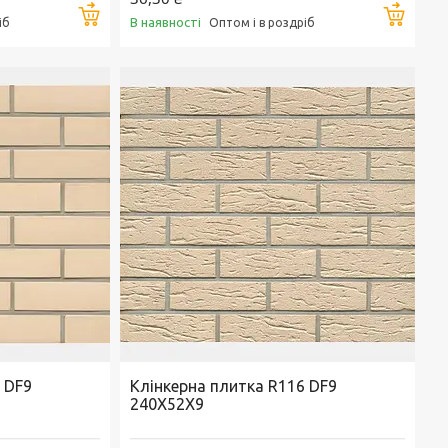
Купити
Купи
В наявності
іб
Оптом і в роздріб
 DF9
Клінкерна плитка R116 DF9
240X52X9