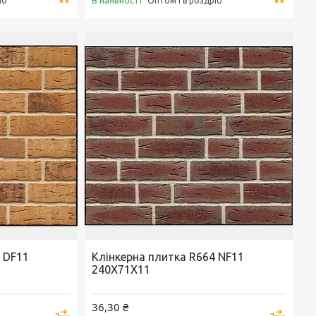
В наявності
іб
Оптом і в роздріб
 DF11
Клінкерна плитка R664 NF11
240X71X11
36,30 ₴