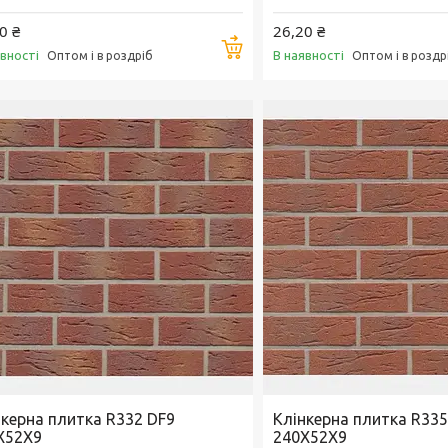
0 ₴
26,20 ₴
Купити
явності
В наявності
Оптом і в роздріб
Оптом і в роздр
нкерна плитка R332 DF9
Клінкерна плитка R335
X52X9
240X52X9