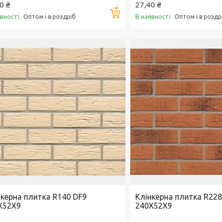
0 ₴
27,40 ₴
Купити
явності
В наявності
Оптом і в роздріб
Оптом і в роздр
нкерна плитка R140 DF9
Клінкерна плитка R228
X52X9
240X52X9