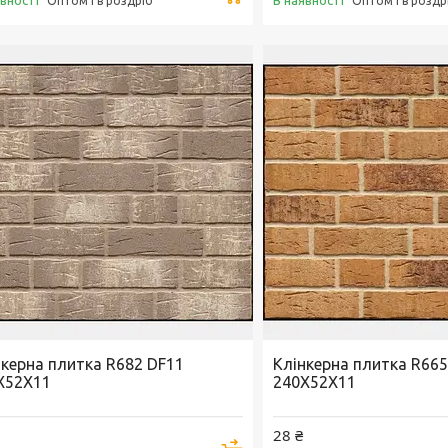
явності
В наявності
Оптом і в роздріб
Оптом і в роздр
нкерна плитка R682 DF11
Клінкерна плитка R665
X52X11
240X52X11
28 ₴