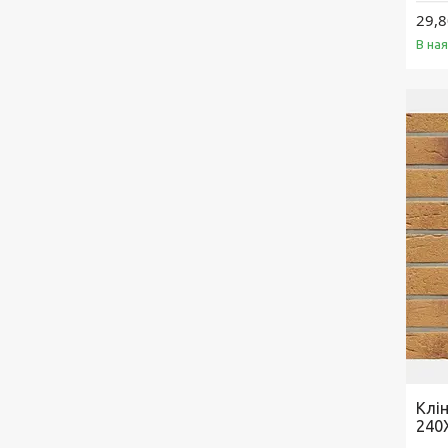
29,8
В на
Клі
240