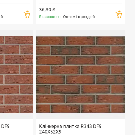
36,30 ₴
Купити
Купи
В наявності
іб
Оптом і в роздріб
 DF9
Клінкерна плитка R343 DF9
240X52X9