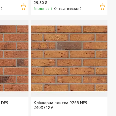
29,80 ₴
Купити
Купи
В наявності
іб
Оптом і в роздріб
 DF9
Клінкерна плитка R268 NF9
240X71X9