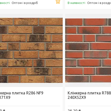
Купити
явності
В наявності
Оптом і в роздріб
Оптом і в роздр
нкерна плитка R286 NF9
Клінкерна плитка R788
X71X9
240X52X9
0 ₴
26,20 ₴