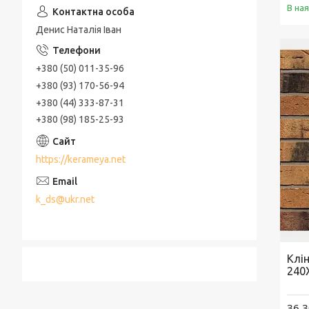
В на
Денис Наталія Іван
+380 (50) 011-35-96
+380 (93) 170-56-94
+380 (44) 333-87-31
+380 (98) 185-25-93
https://kerameya.net
k_ds@ukr.net
Клі
240
36,3