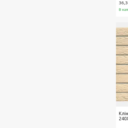
36,3
В на
Клі
240