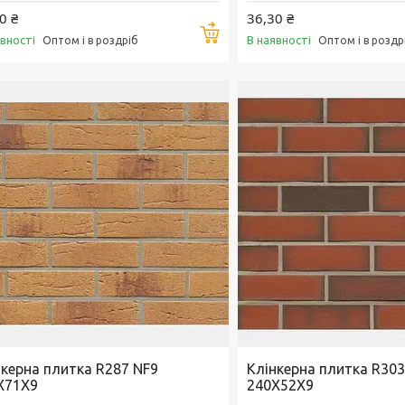
0 ₴
36,30 ₴
Купити
явності
В наявності
Оптом і в роздріб
Оптом і в роздр
нкерна плитка R287 NF9
Клінкерна плитка R303
X71X9
240X52X9