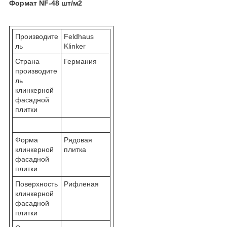
Формат NF-48 шт/м2
Производите
Feldhaus
ль
Klinker
Страна
Германия
производите
ль
клинкерной
фасадной
плитки
Форма
Рядовая
клинкерной
плитка
фасадной
плитки
Поверхность
Рифленая
клинкерной
фасадной
плитки