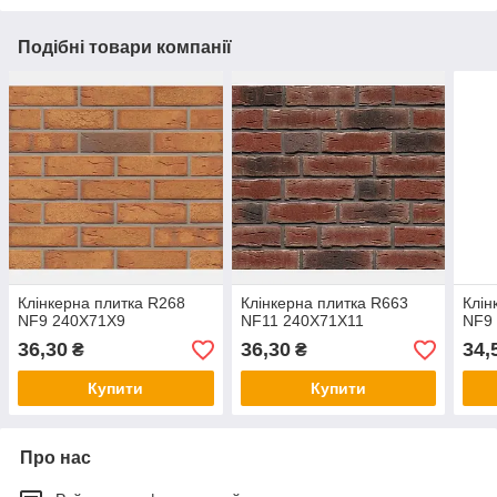
Подібні товари компанії
Клінкерна плитка R268
Клінкерна плитка R663
Клін
NF9 240X71X9
NF11 240X71X11
NF9
36,30
36,30
34,
₴
₴
Купити
Купити
Про нас