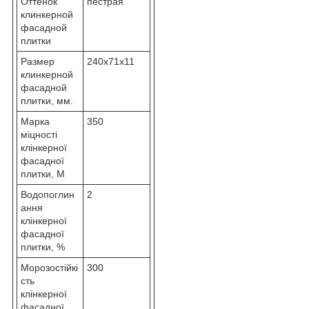
Оттенок
пестрая
клинкерной
фасадной
плитки
Размер
240х71х11
клинкерной
фасадной
плитки, мм.
Марка
350
міцності
клінкерної
фасадної
плитки, М
Водопоглин
2
ання
клінкерної
фасадної
плитки, %
Морозостійкі
300
сть
клінкерної
фасадної