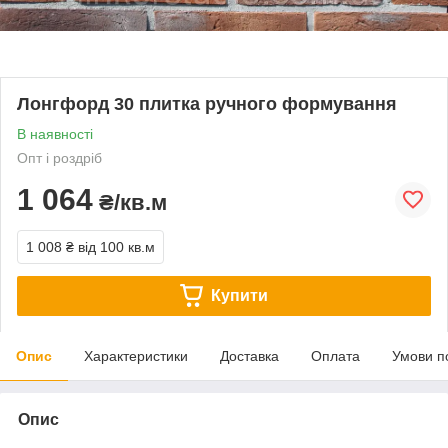
Лонгфорд 30 плитка ручного формування
В наявності
Опт і роздріб
1 064
₴/кв.м
1 008 ₴
від 100 кв.м
Купити
Опис
Характеристики
Доставка
Оплата
Умови п
Опис