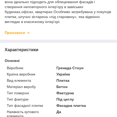
вона ідеально підходить для облицювання фасадів і
створення неповторного інтер'єру в заміських
будинках,офісах, квартирах.Особливо затребувана у покупців
плитка, штучно зістарена «під старовину», яка відмінно
виглядає в класичному інтер'єрі.
Приховати
Характеристики
Основні
Виробник
Гренада Стоун
Країна виробник
Україна
Вид елемента
Плитка
Матеріал виробу
Бетон
Тип поверхні
Фактурна
Тип фактури
Під цеглу
Тип фасадної плитки
Фасадна плитка
Наявність кутового
Да
елемента