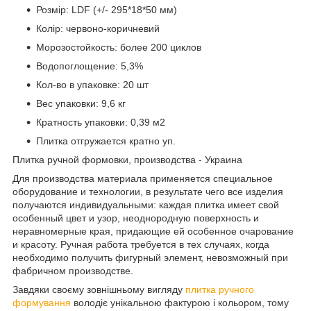
Розмір: LDF (+/- 295*18*50 мм)
Колір: червоно-коричневий
Морозостойкость: более 200 циклов
Водопоглощение: 5,3%
Кол-во в упаковке: 20 шт
Вес упаковки: 9,6 кг
Кратность упаковки: 0,39 м2
Плитка отгружается кратно уп.
Плитка ручной формовки, производства - Украина
Для производства материала применяется специальное
оборудование и технологии, в результате чего все изделия
получаются индивидуальными: каждая плитка имеет свой
особенный цвет и узор, неоднородную поверхность и
неравномерные края, придающие ей особенное очарование
и красоту. Ручная работа требуется в тех случаях, когда
необходимо получить фигурный элемент, невозможный при
фабричном производстве.
Завдяки своєму зовнішньому вигляду
плитка ручного
формування
володіє унікальною фактурою і кольором, тому