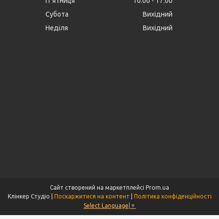
Пʼятниця
10:00
17:00
Субота
Вихідний
Неділя
Вихідний
Сайт створений на маркетплейсі
Prom.ua
Клінкер Студіо |
Поскаржитися на контент
|
Політика конфіденційності
Select Language
▼