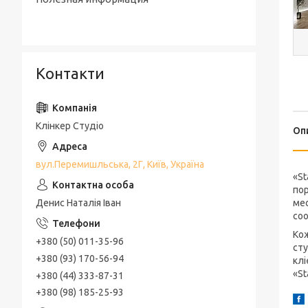
Контакти
Клінкер Студіо
Оп
вул.Перемишльська, 2Г, Київ, Україна
«St
пор
Денис Наталія Іван
мес
со
Кож
+380 (50) 011-35-96
сту
+380 (93) 170-56-94
клі
«St
+380 (44) 333-87-31
+380 (98) 185-25-93