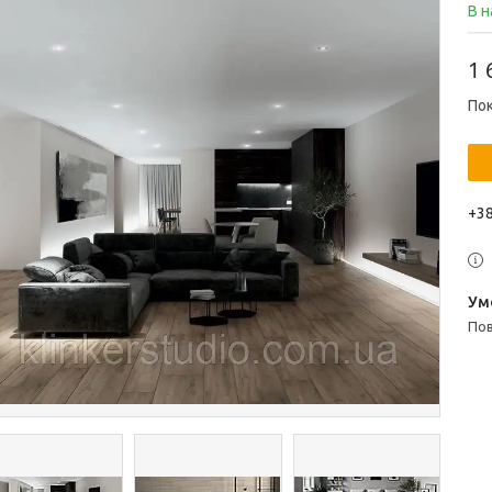
В н
1 
Пок
+38
п