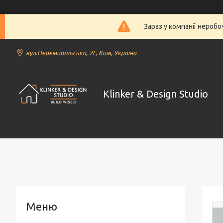
Зараз у компанії нероб
вул.Перемишльська, 2Г, Київ, Україна
Klinker & Design Studio