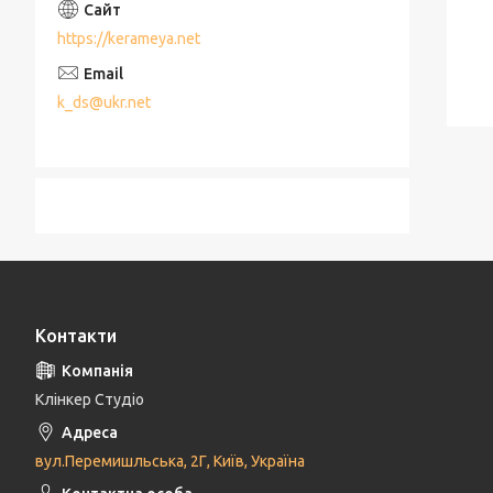
https://kerameya.net
k_ds@ukr.net
Контакти
Клінкер Студіо
вул.Перемишльська, 2Г, Київ, Україна