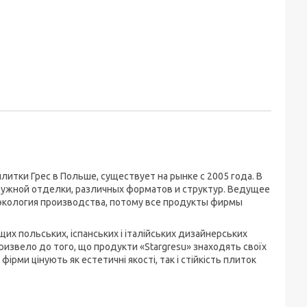
итки Грес в Польше, существует на рынке с 2005 года. В
ружной отделки, различных форматов и структур. Ведущее
 экология производства, потому все продукты фирмы
щих польських, іспанських і італійських дизайнерських
призвело до того, що продукти «Stargresu» знаходять своїх
и фірми цінують як естетичні якості, так і стійкість плиток