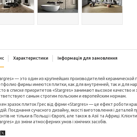
ис
Характеристики
Інформація для замовлення
argres» — это один из крупнейших производителей керамической пл
тфолио фирмы имеются плитки, как для внутренней, так и для на
то в списке приоритетов «Stargres» занимают высокое качество и
ответствуют самым строгим польским и европейским нормам.
ен зразок плиток Грес від фірми «Stargres» — це ефект роботи кра
дій. Поєднання сучасного дизайну, якості виготовлення і деталей 
єнтів не тільки в Польщі і Європі, але також в Азії та Африці. Клієнт
argres» до зміни атмосферних умов і хімічних засобів.