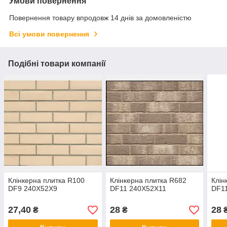
Умови повернення
Повернення товару впродовж 14 днів за домовленістю
Всі умови повернення
Подібні товари компанії
Клінкерна плитка R100
Клінкерна плитка R682
Клін
DF9 240X52X9
DF11 240X52X11
DF1
27,40
28
28
₴
₴