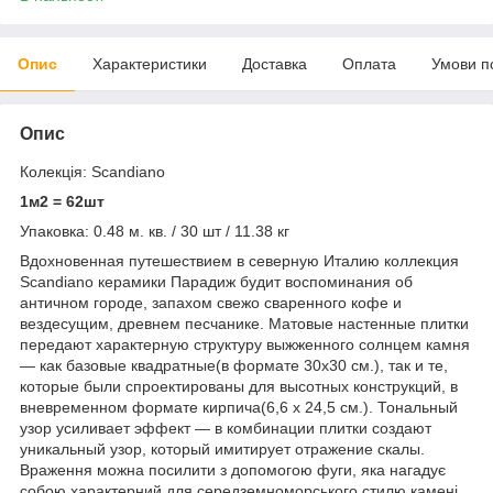
Опис
Характеристики
Доставка
Оплата
Умови п
Опис
Колекція: Scandiano
1м2 = 62шт
Упаковка: 0.48 м. кв. / 30 шт / 11.38 кг
Вдохновенная путешествием в северную Италию коллекция
Scandiano керамики Парадиж будит воспоминания об
античном городе, запахом свежо сваренного кофе и
вездесущим, древнем песчанике. Матовые настенные плитки
передают характерную структуру выжженного солнцем камня
— как базовые квадратные(в формате 30х30 см.), так и те,
которые были спроектированы для высотных конструкций, в
вневременном формате кирпича(6,6 х 24,5 см.). Тональный
узор усиливает эффект — в комбинации плитки создают
уникальный узор, который имитирует отражение скалы.
Враження можна посилити з допомогою фуги, яка нагадує
собою характерний для середземноморського стилю камені