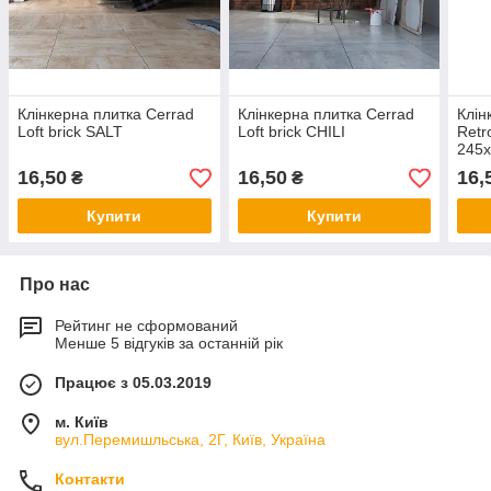
Клінкерна плитка Cerrad
Клінкерна плитка Cerrad
Клін
Loft brick SALT
Loft brick CHILI
Ret
245
16,50
16,50
16,
₴
₴
Купити
Купити
Про нас
Рейтинг не сформований
Менше 5 відгуків за останній рік
Працює з 05.03.2019
м. Київ
вул.Перемишльська, 2Г, Київ, Україна
Контакти