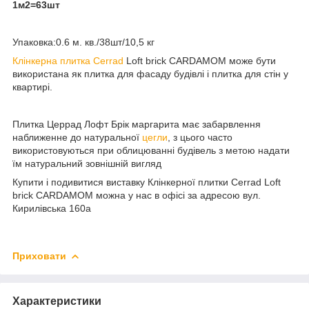
1м2=63шт
Упаковка:0.6 м. кв./38шт/10,5 кг
Клінкерна плитка
Cerrad
Loft brick CARDAMOM може бути
використана як плитка для фасаду будівлі і плитка для стін у
квартирі.
Плитка Церрад Лофт Брік маргарита має забарвлення
наближенне до натуральної
цегли
, з цього часто
використовуються при облицюванні будівель з метою надати
їм натуральний зовнішній вигляд
Купити і подивитися виставку Клінкерної плитки Cerrad Loft
brick CARDAMOM можна у нас в офісі за адресою вул.
Кирилівська 160а
Приховати
Характеристики