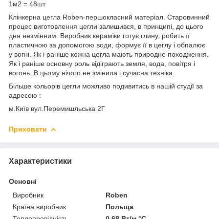
1м2 = 48шт
Клінкерна цегла Roben-першокласний матеріал. Старовинний
процес виготовлення цегли залишився, в принципі, до цього
дня незмінним. Виробник кераміки готує глину, робить її
пластичною за допомогою води, формує її в цеглу і обпалює
у вогні. Як і раніше кожна цегла мають природне походження.
Як і раніше основну роль відіграють земля, вода, повітря і
вогонь. В цьому нічого не змінила і сучасна техніка.
Більше кольорів цегли можливо подивитись в нашій студії за
адресою :
м.Київ вул.Перемишльська 2Г
Приховати
Характеристики
Основні
Виробник
Roben
Країна виробник
Польща
Теплопровідність
0.68 Вт/м °С