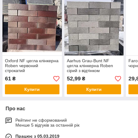
Oxford NF цегла клінкерна
Aarhus Grau-Bunt NF
Faro
Roben червоний
цегла клінкерна Roben
чорн
строкатий
сірий з відтінком
61
52,99
29,
₴
₴
Купити
Купити
Про нас
Рейтинг не сформований
Менше 5 відгуків за останній рік
Працює з 05.03.2019