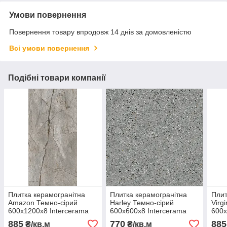
Умови повернення
Повернення товару впродовж 14 днів за домовленістю
Всі умови повернення
Подібні товари компанії
Плитка керамогранітна
Плитка керамогранітна
Плит
Amazon Темно-сірий
Harley Темно-сірий
Virg
600x1200x8 Intercerama
600x600x8 Intercerama
600x
885
770
885
₴/кв.м
₴/кв.м