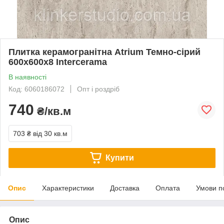
Плитка керамогранітна Atrium Темно-сірий
600x600x8 Intercerama
В наявності
Код: 6060186072
Опт і роздріб
740
₴/кв.м
703 ₴
від 30 кв.м
Купити
Опис
Характеристики
Доставка
Оплата
Умови п
Опис