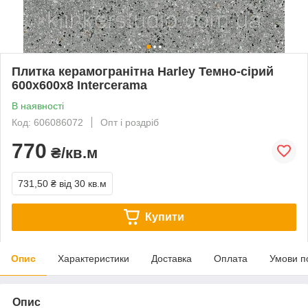
Плитка керамогранітна Harley Темно-сірий
600x600x8 Intercerama
В наявності
Код: 606086072
Опт і роздріб
770
₴/кв.м
731,50 ₴
від 30 кв.м
Купити
Опис
Характеристики
Доставка
Оплата
Умови п
Опис