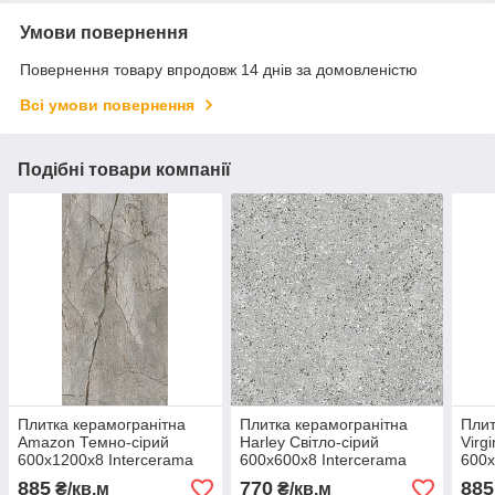
Умови повернення
Повернення товару впродовж 14 днів за домовленістю
Всі умови повернення
Подібні товари компанії
Плитка керамогранітна
Плитка керамогранітна
Плит
Amazon Темно-сірий
Harley Світло-сірий
Virg
600x1200x8 Intercerama
600x600x8 Intercerama
600x
885
770
885
₴/кв.м
₴/кв.м