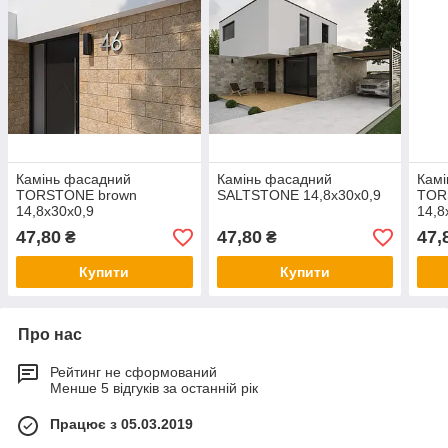
Камінь фасадний
Камінь фасадний
Камі
TORSTONE brown
SALTSTONE 14,8x30x0,9
TOR
14,8x30x0,9
14,8
47,80
47,80
47,
₴
₴
Купити
Купити
Про нас
Рейтинг не сформований
Менше 5 відгуків за останній рік
Працює з 05.03.2019