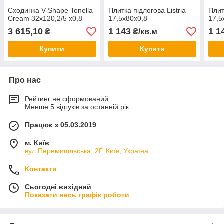
Сходинка V-Shape Tonella
Плитка підлогова Listria
Плит
Cream 32x120,2/5 x0,8
17,5x80x0,8
17,5
3 615,10
1 143
1 1
₴
₴/кв.м
Купити
Купити
Про нас
Рейтинг не сформований
Менше 5 відгуків за останній рік
Працює з 05.03.2019
м. Київ
вул.Перемишльська, 2Г, Київ, Україна
Контакти
Сьогодні вихідний
Показати весь графік роботи