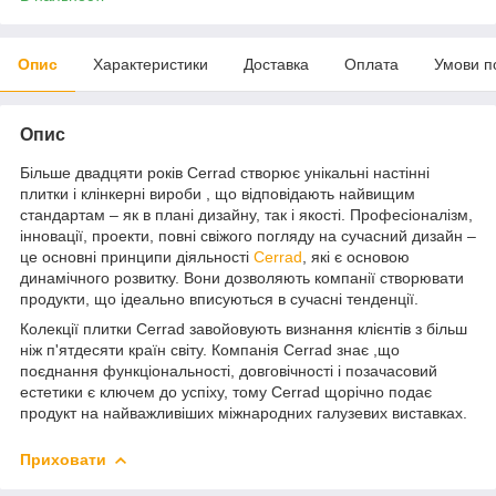
Опис
Характеристики
Доставка
Оплата
Умови п
Опис
Більше двадцяти років Сerrad створює унікальні настінні
плитки і клінкерні вироби , що відповідають найвищим
стандартам – як в плані дизайну, так і якості. Професіоналізм,
інновації, проекти, повні свіжого погляду на сучасний дизайн –
це основні принципи діяльності
Cerrad
, які є основою
динамічного розвитку. Вони дозволяють компанії створювати
продукти, що ідеально вписуються в сучасні тенденції.
Колекції плитки Cerrad завойовують визнання клієнтів з більш
ніж п'ятдесяти країн світу. Компанія Cerrad знає ,що
поєднання функціональності, довговічності і позачасовий
естетики є ключем до успіху, тому Cerrad щорічно подає
продукт на найважливіших міжнародних галузевих виставках.
Приховати