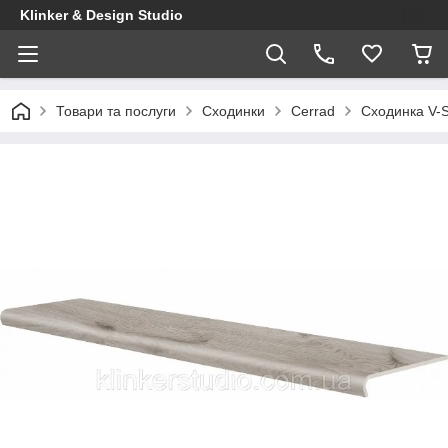
Klinker & Design Studio
Товари та послуги
Сходинки
Cerrad
Сходинка V-S