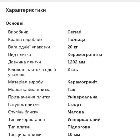
Характеристики
Основні
Виробник
Cerrad
Країна виробник
Польща
Вага однієї упаковки
20 кг
Вид плитки
Керамогранітна
Довжина плитки
1202 мм
Кількість плиток в одній
2 шт.
упаковці
Матеріал виробу
Керамограніт
Морозостійка плитка
Так
Призначення плитки
Універсальна
Ґатунок плитки
1 сорт
Ступінь блиску
Матова
Тип використання
Універсальний
Тип плитки
Підлогова
Товщина плитки
10 мм