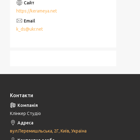
https://kerameya.net
k_ds@ukr.net
Контакти
Клінкер Студіо
вул.Перемишльська, 2Г, Київ, Україна