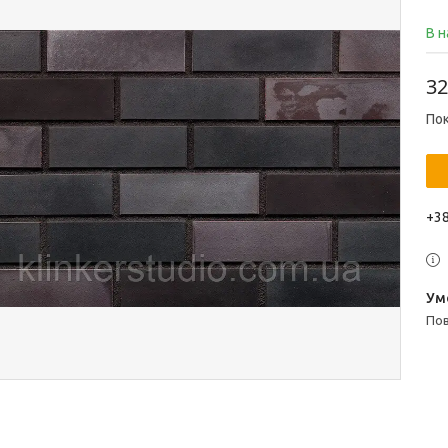
В н
32
Пок
+38
п