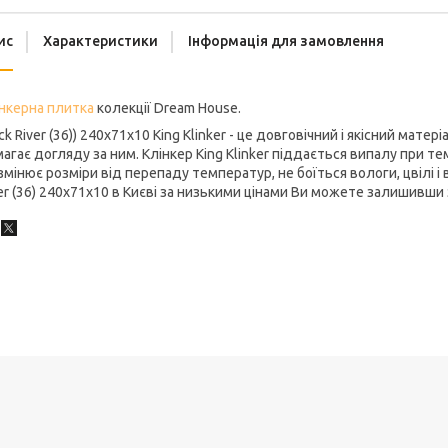
ис
Характеристики
Інформація для замовлення
нкерна плитка
колекції Dream House.
ck River (36)) 240x71x10 King Klinker - це довговічний і якісний матер
агає догляду за ним. Клінкер King Klinker піддається випалу при т
змінює розміри від перепаду температур, не боїться вологи, цвілі і 
er (36) 240x71x10 в Києві за низькими цінами Ви можете залишивши