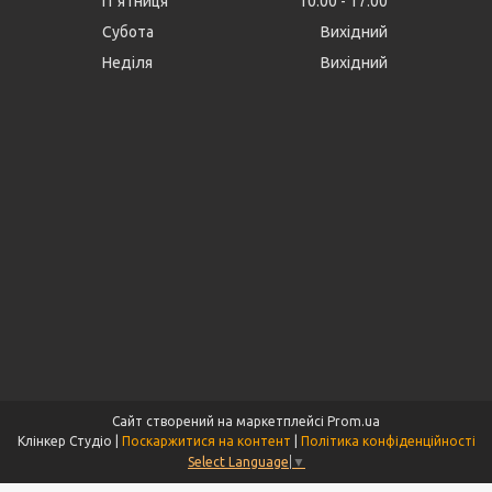
Пʼятниця
10:00
17:00
Субота
Вихідний
Неділя
Вихідний
Сайт створений на маркетплейсі
Prom.ua
Клінкер Студіо |
Поскаржитися на контент
|
Політика конфіденційності
Select Language
▼