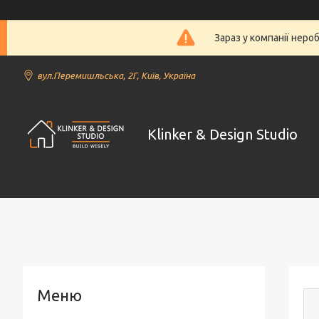
Зараз у компанії неро
вул.Перемишльська, 2Г, Київ, Україна
Klinker & Design Studio