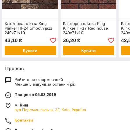
Клінкерна плитка King
Клінкерна плитка King
Клін
Klinker HF24 Smooth jazz
Klinker HF17 Red house
Klin
240x71x10
240x71x10
240
43,10
36,20
42,
₴
₴
Купити
Купити
Про нас
Рейтинг не сформований
Менше 5 відгуків за останній рік
Працює з 05.03.2019
м. Київ
вул.Перемишльська, 2Г, Київ, Україна
Контакти