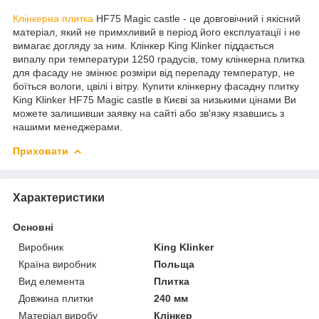
Клінкерна плитка
HF75 Magic castle - це довговічний і якісний
матеріал, який не примхливий в період його експлуатації і не
вимагає догляду за ним. Клінкер King Klinker піддається
випалу при температури 1250 градусів, тому клінкерна плитка
для фасаду не змінює розміри від перепаду температур, не
боїться вологи, цвілі і вітру. Купити клінкерну фасадну плитку
King Klinker HF75 Magic castle в Києві за низькими цінами Ви
можете залишивши заявку на сайті або зв'язку язавшись з
нашими менеджерами.
Приховати
Характеристики
Основні
Виробник
King Klinker
Країна виробник
Польща
Вид елемента
Плитка
Довжина плитки
240 мм
Матеріал виробу
Клінкер