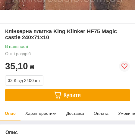
Клінкерна плитка King Klinker HF75 Magic
castle 240x71x10
В наявності
Опт і роздріб
35,10
₴
33 ₴
від 2400 шт.
Купити
Опис
Характеристики
Доставка
Оплата
Умови п
Опис