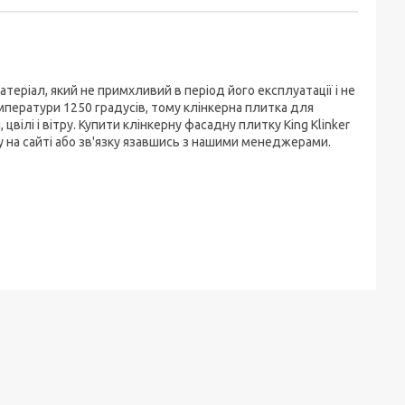
й матеріал, який не примхливий в період його експлуатації і не
емператури 1250 градусів, тому клінкерна плитка для
вілі і вітру. Купити клінкерну фасадну плитку King Klinker
у на сайті або зв'язку язавшись з нашими менеджерами.