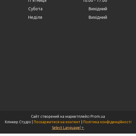
Пʼятниця
10:00
17:00
Субота
Вихідний
Неділя
Вихідний
Сайт створений на маркетплейсі
Prom.ua
Клінкер Студіо |
Поскаржитися на контент
|
Політика конфіденційності
Select Language
▼