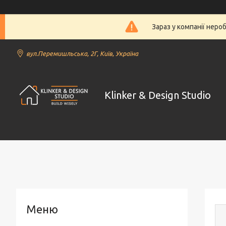
Зараз у компанії неро
вул.Перемишльська, 2Г, Київ, Україна
Klinker & Design Studio