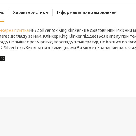
ис
Характеристики
Інформація для замовлення
нкерна плитка
HF72 Silver fox King Klinker - це довговічний і якісни
агає догляду за ним. Клінкер King Klinker піддається випалу при т
аду не змінює розміри від перепаду температур, не боїться вологи, ц
2 Silver fox в Києві за низькими цінами Ви можете залишивши заявк