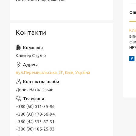
Оп
Клі
Контакти
вим
фас
HF7
Клінкер Студіо
вул.Перемишльська, 2Г, Київ, Україна
Денис Наталія Іван
+380 (50) 011-35-96
+380 (93) 170-56-94
+380 (44) 333-87-31
+380 (98) 185-25-93