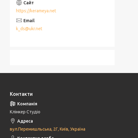
https://kerameya.net
k_ds@ukr.net
Контакти
Клінкер Студіо
вул.Перемишльська, 2Г, Київ, Україна