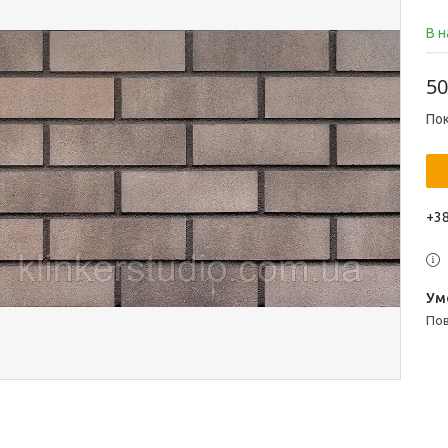
В н
50
Пок
+38
п