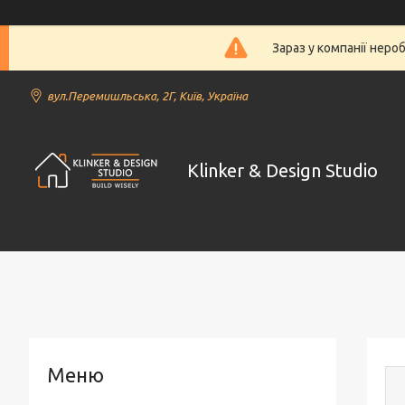
Зараз у компанії неро
вул.Перемишльська, 2Г, Київ, Україна
Klinker & Design Studio