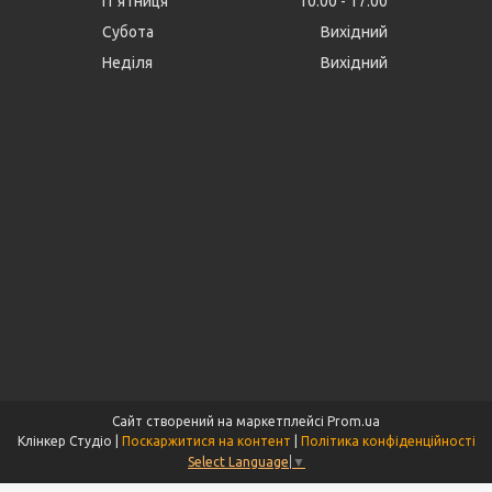
Пʼятниця
10:00
17:00
Субота
Вихідний
Неділя
Вихідний
Сайт створений на маркетплейсі
Prom.ua
Клінкер Студіо |
Поскаржитися на контент
|
Політика конфіденційності
Select Language
▼