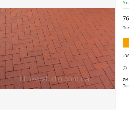
В н
76
Пок
+38
п