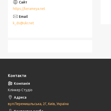
https://kerameya.net
k_ds@ukr.net
Контакти
Клінкер Студіо
вул.Перемишльська, 2Г, Київ, Україна