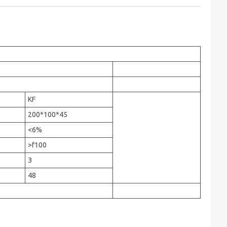
KF
200*100*45
<6%
>f100
З
48