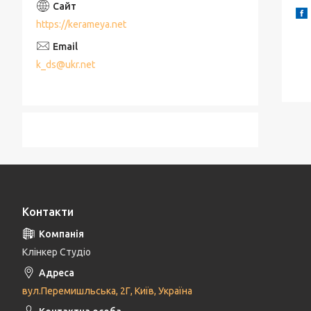
https://kerameya.net
k_ds@ukr.net
Контакти
Клінкер Студіо
вул.Перемишльська, 2Г, Київ, Україна