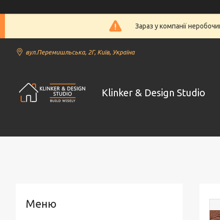
Зараз у компанії неробочи
вул.Перемишльська, 2Г, Київ, Україна
Klinker & Design Studio