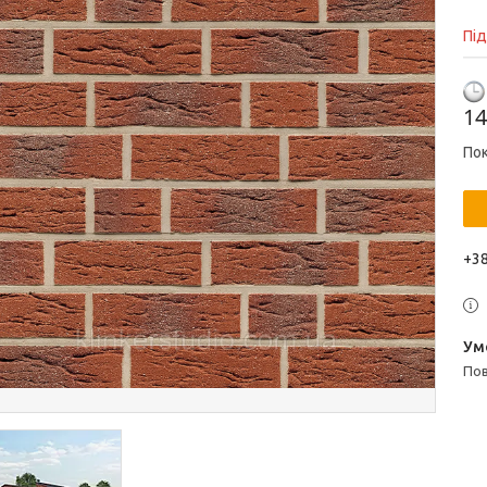
Пі
14
Пок
+38
п