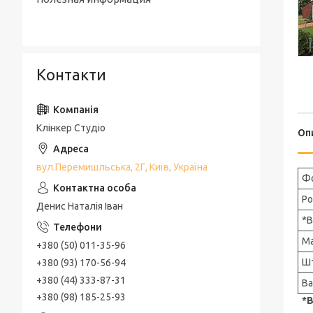
Контакти
Клінкер Студіо
Оп
вул.Перемишльська, 2Г, Київ, Україна
Ф
Ро
Денис Наталія Іван
*
Ма
+380 (50) 011-35-96
Шт
+380 (93) 170-56-94
+380 (44) 333-87-31
Ва
+380 (98) 185-25-93
*В