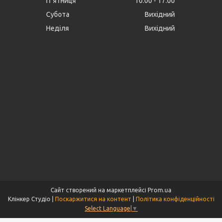
Пʼятниця
10:00
17:00
Субота
Вихідний
Неділя
Вихідний
Сайт створений на маркетплейсі
Prom.ua
Клінкер Студіо |
Поскаржитися на контент
|
Політика конфіденційності
Select Language
▼