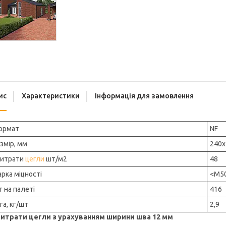
ис
Характеристики
Інформація для замовлення
ормат
NF
змір, мм
240x
Витрати
цегли
шт/м2
48
рка міцності
<М5
 на палеті
416
га, кг/шт
2,9
итрати цегли з урахуванням ширини шва 12 мм