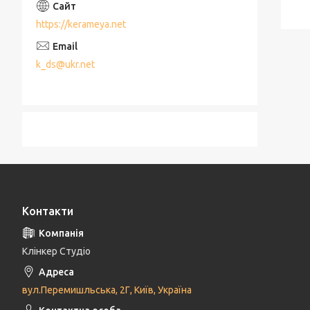
https://kerameya.net
k_ds@ukr.net
Контакти
Клінкер Студіо
вул.Перемишльська, 2Г, Київ, Україна