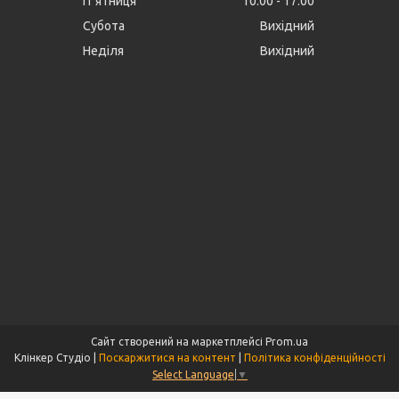
Пʼятниця
10:00
17:00
Субота
Вихідний
Неділя
Вихідний
Сайт створений на маркетплейсі
Prom.ua
Клінкер Студіо |
Поскаржитися на контент
|
Політика конфіденційності
Select Language
▼