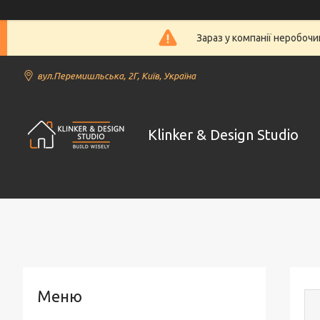
Зараз у компанії неробочи
вул.Перемишльська, 2Г, Київ, Україна
Klinker & Design Studio