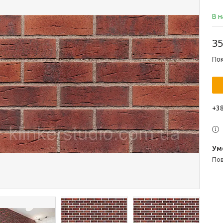
В н
35
Пок
+38
п