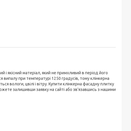
чний і якісний матеріал, який не примхливий в період його
ься випалу при температурі 1250 градусів, тому клінкерна
ься вологи, цвілі і вітру. Купити клінкерна фасадну плитку
и можете залишивши заявку на сайті або зв'язавшись з нашими