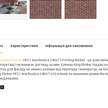
ис
Характеристики
Інформація для замовлення
нкерна плитка
HF21 Aria Rustica 240x71x10 King Klinker - це довгові
плуатації і не вимагає догляду за ним. Клінкер King Klinker піддаєт
тка для фасаду не змінює розміри від перепаду температур, не боїт
g Klinker HF21 Aria Rustica 240x71x10 в Києві за низькими цінами В
неджерами.