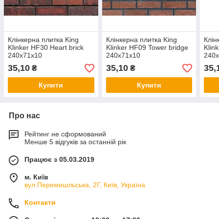
Клінкерна плитка King
Клінкерна плитка King
Клін
Klinker HF30 Heart brick
Klinker HF09 Tower bridge
Klin
240x71x10
240x71x10
240
35,10
35,10
35,
₴
₴
Купити
Купити
Про нас
Рейтинг не сформований
Менше 5 відгуків за останній рік
Працює з 05.03.2019
м. Київ
вул.Перемишльська, 2Г, Київ, Україна
Контакти