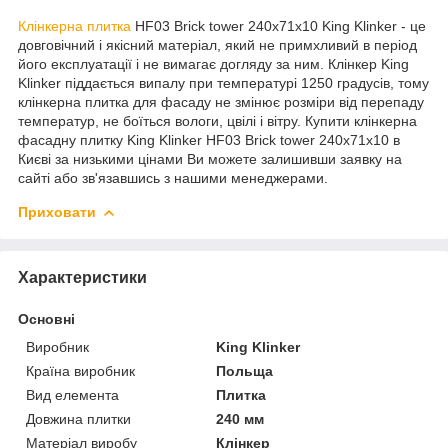
Клінкерна плитка
HF03 Brick tower 240x71x10 King Klinker - це
довговічний і якісний матеріал, який не примхливий в період
його експлуатації і не вимагає догляду за ним. Клінкер King
Klinker піддається випалу при температурі 1250 градусів, тому
клінкерна плитка для фасаду не змінює розміри від перепаду
температур, не боїться вологи, цвілі і вітру. Купити клінкерна
фасадну плитку King Klinker HF03 Brick tower 240x71x10 в
Києві за низькими цінами Ви можете залишивши заявку на
сайті або зв'язавшись з нашими менеджерами.
Приховати
Характеристики
Основні
Виробник
King Klinker
Країна виробник
Польща
Вид елемента
Плитка
Довжина плитки
240 мм
Матеріал виробу
Клінкер