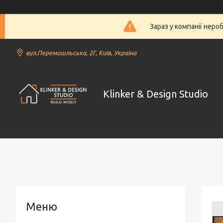
Зараз у компанії неро
вул.Перемишльська, 2Г, Київ, Україна
Klinker & Design Studio