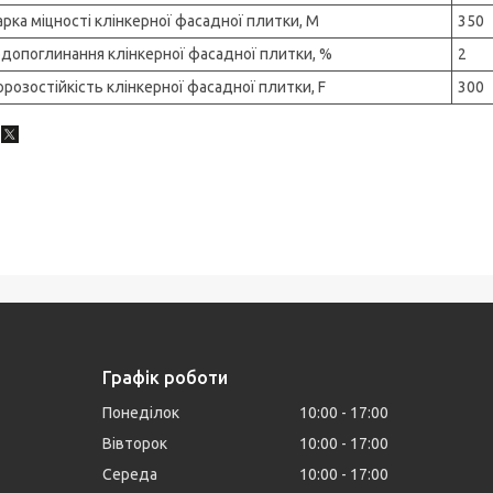
рка міцності клінкерної фасадної плитки, М
350
допоглинання клінкерної фасадної плитки, %
2
розостійкість клінкерної фасадної плитки, F
300
Графік роботи
Понеділок
10:00
17:00
Вівторок
10:00
17:00
Середа
10:00
17:00