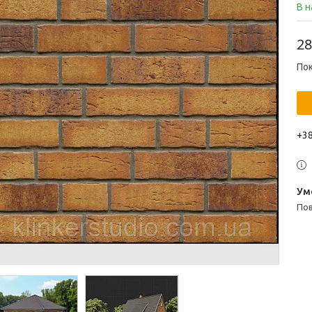
В н
28
Пок
+38
п