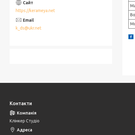
Ма
https://kerameya.net
Во
Мо
k_ds@ukr.net
Контакти
Клінкер Студіо