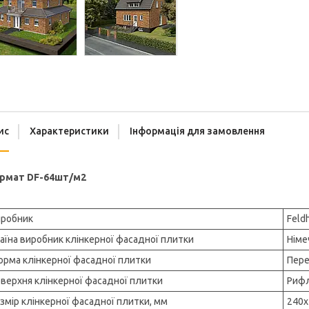
ис
Характеристики
Інформація для замовлення
рмат DF-64шт/м2
робник
Feld
аїна виробник клінкерної фасадної плитки
Німе
рма клінкерної фасадної плитки
Пере
верхня клінкерної фасадної плитки
Риф
змір клінкерної фасадної плитки, мм
240х