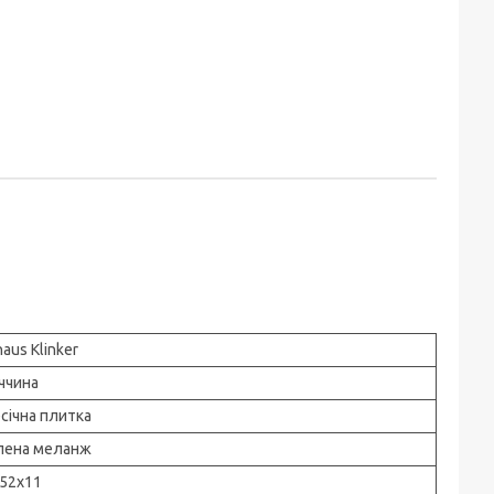
haus Klinker
ччина
січна плитка
лена меланж
52х11