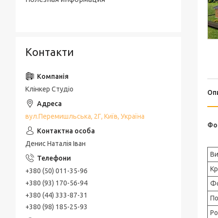
Контакти
Клінкер Студіо
Оп
вул.Перемишльська, 2Г, Київ, Україна
Фо
Денис Наталія Іван
Ви
Кр
+380 (50) 011-35-96
+380 (93) 170-56-94
Фо
+380 (44) 333-87-31
По
+380 (98) 185-25-93
Ро