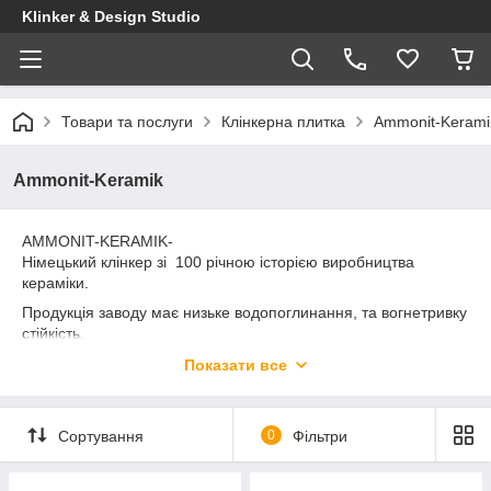
Klinker & Design Studio
Товари та послуги
Клінкерна плитка
Ammonit-Kerami
Ammonit-Keramik
AMMONIT-KERAMIK-
Німецький клінкер зі 100 річною історією виробництва
кераміки.
Продукція заводу має низьке водопоглинання, та вогнетривку
стійкість.
Кераміка Ammonit стійка до хімічних та температурних
Показати все
впливів, що дозволяє використовувати її в різних кліматичних
умовах.
Сортування
0
Фільтри